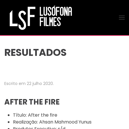
Saltar para o conteúdo principal
RESULTADOS
Escrito em
22 julho 2020
.
AFTER THE FIRE
Título:
After the fire
Realização:
Ahsan Mahmood Yunus
Produtor Executivo:
s/d