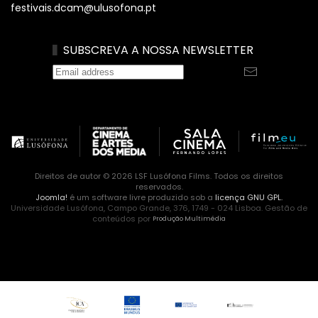
festivais.dcam@ulusofona.pt
SUBSCREVA A NOSSA NEWSLETTER
Direitos de autor © 2026 LSF Lusófona Films. Todos os direitos
reservados.
Joomla!
é um software livre produzido sob a
licença GNU GPL.
Universidade Lusófona, Campo Grande, 376, 1749 - 024 Lisboa. Gestão de
conteúdos por
Produção Multimédia