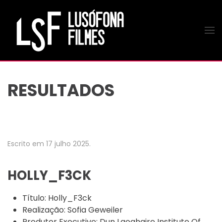
Saltar para o conteúdo principal
RESULTADOS
Escrito em
17 julho 2025
.
HOLLY_F3CK
Título:
Holly_F3ck
Realização:
Sofia Geweiler
Produtor Executivo:
Dun Laoghaire Institute Of