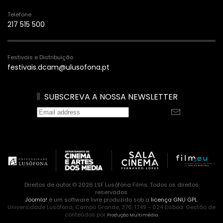
Telefone
217 515 500
Festivais e Distribuição
festivais.dcam@ulusofona.pt
SUBSCREVA A NOSSA NEWSLETTER
Direitos de autor © 2026 LSF Lusófona Films. Todos os direitos
reservados.
Joomla!
é um software livre produzido sob a
licença GNU GPL.
Universidade Lusófona, Campo Grande, 376, 1749 - 024 Lisboa. Gestão de
conteúdos por
Produção Multimédia