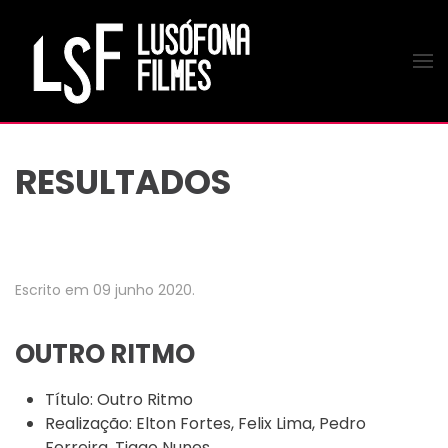
Saltar para o conteúdo principal
RESULTADOS
Escrito em
09 junho 2020
.
OUTRO RITMO
Título:
Outro Ritmo
Realização:
Elton Fortes, Felix Lima, Pedro
Ferreira, Tiago Nunes