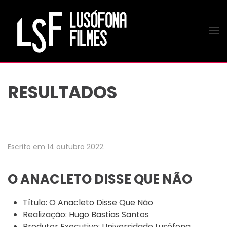
Saltar para o conteúdo principal
RESULTADOS
Escrito em
14 outubro 2022
.
O ANACLETO DISSE QUE NÃO
Título:
O Anacleto Disse Que Não
Realização:
Hugo Bastias Santos
Produtor Executivo:
Universidade Lusófona