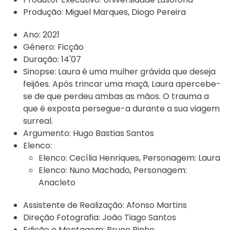
Produção:
Miguel Marques, Diogo Pereira
Ano:
2021
Género:
Ficção
Duração:
14'07
Sinopse:
Laura é uma mulher grávida que deseja
feijões. Após trincar uma maçã, Laura apercebe-
se de que perdeu ambas as mãos. O trauma a
que é exposta persegue-a durante a sua viagem
surreal.
Argumento:
Hugo Bastias Santos
Elenco:
Elenco:
Cecília Henriques
,
Personagem:
Laura
Elenco:
Nuno Machado
,
Personagem:
Anacleto
Assistente de Realização:
Afonso Martins
Direção Fotografia:
João Tiago Santos
Edição e Montagem:
Bruno Pinho