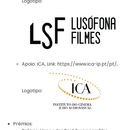
Logotipo:
Apoio:
ICA
,
Link:
https://www.ica-ip.pt/pt/
,
Logotipo:
Prémios: