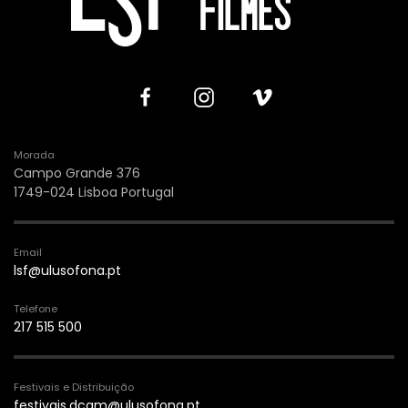
Morada
Campo Grande 376
1749-024 Lisboa Portugal
Email
lsf@ulusofona.pt
Telefone
217 515 500
Festivais e Distribuição
festivais.dcam@ulusofona.pt