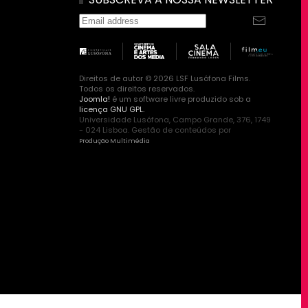
Direitos de autor © 2026 LSF Lusófona Films.
Todos os direitos reservados.
Joomla!
é um software livre produzido sob a
licença GNU GPL.
Universidade Lusófona, Campo Grande, 376, 1749
- 024 Lisboa. Gestão de conteúdos por
Produção Multimédia