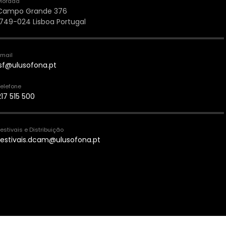
Morada
Campo Grande 376
1749-024 Lisboa Portugal
Email
lsf@ulusofona.pt
elefone
217 515 500
estivais e Distribuição
festivais.dcam@ulusofona.pt