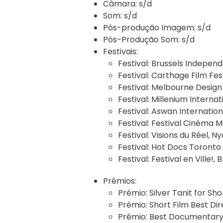
Câmara:
s/d
Som:
s/d
Pós-produção Imagem:
s/d
Pós-Produção Som:
s/d
Festivais:
Festival:
Brussels Independe
Festival:
Carthage Film Fest
Festival:
Melbourne Design 
Festival:
Millenium Internat
Festival:
Aswan Internationa
Festival:
Festival Cinéma Mé
Festival:
Visions du Réel, Ny
Festival:
Hot Docs Toronto I
Festival:
Festival en Ville!, 
Prémios:
Prémio:
Silver Tanit for Sh
Prémio:
Short Film Best Dir
Prémio:
Best Documentary S