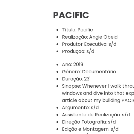
PACIFIC
Título:
Pacific
Realização:
Angie Obeid
Produtor Executivo:
s/d
Produção:
s/d
Ano:
2019
Género:
Documentário
Duração:
23'
Sinopse:
Whenever I walk throu
windows and dive into that expe
article about my building PACIFI
Argumento:
s/d
Assistente de Realização:
s/d
Direção Fotografia:
s/d
Edição e Montagem:
s/d