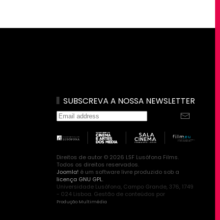
SUBSCREVA A NOSSA NEWSLETTER
Direitos de autor © 2026 LSF Lusófona Films.
Todos os direitos reservados.
Joomla!
é um software livre produzido sob a
licença GNU GPL.
Universidade Lusófona, Campo Grande, 376, 1749
- 024 Lisboa. Gestão de conteúdos por
Produção Multimédia