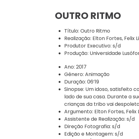
OUTRO RITMO
Título:
Outro Ritmo
Realização:
Elton Fortes, Felix
Produtor Executivo:
s/d
Produção:
Universidade Lusóf
Ano:
2017
Género:
Animação
Duração:
06’19
Sinopse:
Um idoso, satisfeito 
lado de sua casa. Durante a s
crianças da tribo vai despol
Argumento:
Elton Fortes, Felix
Assistente de Realização:
s/d
Direção Fotografia:
s/d
Edição e Montagem:
s/d