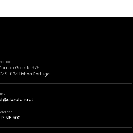
Morada
Campo Grande 376
1749-024 Lisboa Portugal
Email
lsf@ulusofona.pt
elefone
217 515 500