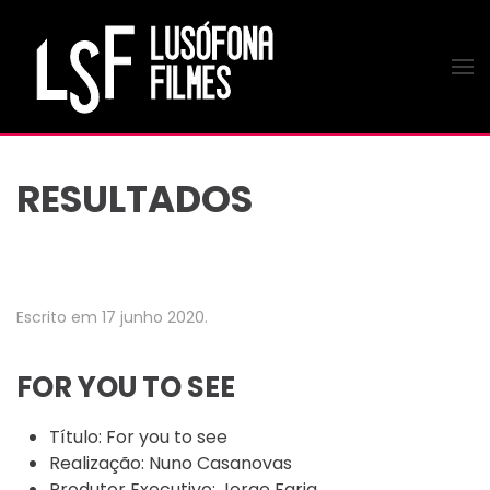
Saltar para o conteúdo principal
RESULTADOS
Escrito em
17 junho 2020
.
FOR YOU TO SEE
Título:
For you to see
Realização:
Nuno Casanovas
Produtor Executivo:
Jorge Faria